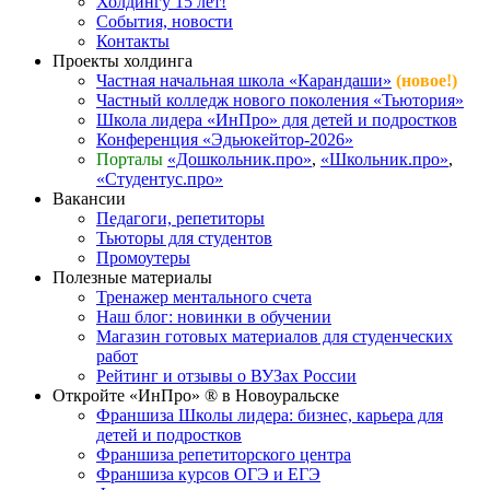
Холдингу 15 лет!
События, новости
Контакты
Проекты холдинга
Частная начальная школа «Карандаши»
(новое!)
Частный колледж нового поколения «Тьютория»
Школа лидера «ИнПро» для детей и подростков
Конференция «Эдьюкейтор-2026»
Порталы
«Дошкольник.про»
,
«Школьник.про»
,
«Студентус.про»
Вакансии
Педагоги, репетиторы
Тьюторы для студентов
Промоутеры
Полезные материалы
Тренажер ментального счета
Наш блог: новинки в обучении
Магазин готовых материалов для студенческих
работ
Рейтинг и отзывы о ВУЗах России
Откройте «ИнПро» ® в Новоуральске
Франшиза Школы лидера: бизнес, карьера для
детей и подростков
Франшиза репетиторского центра
Франшиза курсов ОГЭ и ЕГЭ