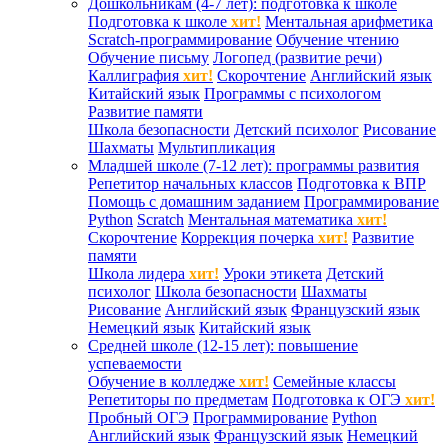
Дошкольникам (4-7 лет): подготовка к школе
Подготовка к школе
хит!
Ментальная арифметика
Scratch-программирование
Обучение чтению
Обучение письму
Логопед (развитие речи)
Каллиграфия
хит!
Скорочтение
Английский язык
Китайский язык
Программы с психологом
Развитие памяти
Школа безопасности
Детский психолог
Рисование
Шахматы
Мультипликация
Младшей школе (7-12 лет): программы развития
Репетитор начальных классов
Подготовка к ВПР
Помощь с домашним заданием
Программирование
Python
Scratch
Ментальная математика
хит!
Скорочтение
Коррекция почерка
хит!
Развитие
памяти
Школа лидера
хит!
Уроки этикета
Детский
психолог
Школа безопасности
Шахматы
Рисование
Английский язык
Французский язык
Немецкий язык
Китайский язык
Средней школе (12-15 лет): повышение
успеваемости
Обучение в колледже
хит!
Семейные классы
Репетиторы по предметам
Подготовка к ОГЭ
хит!
Пробный ОГЭ
Программирование
Python
Английский язык
Французский язык
Немецкий