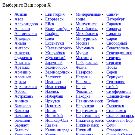
Выберите Ваш город
X
Абакан
Евпатория
Минеральные
Санкт-
Азов
Егорьевск
воды
Петербург
Александров
Ейск
Минусинск
Саранск
Алексин
Екатеринбург
Михайловка
Сарапул
Альметьевск
Елабуга
Михайловск
Саратов
Анадырь
Елец
Мичуринск
Саров
Анапа
Ессентуки
Москва
Свободный
Ангарск
Железногорск
Мурманск
Севастополь
Анжеро-
Жигулёвск
Муром
Северодвинск
Судженск
Жуковский
Мытищи
Северск
Апатиты
Заречный
Набережные
Сергиев
Арзамас
Зеленогорск
Челны
Посад
Армавир
Зеленодольск
Назарово
Серов
Арсеньев
Златоуст
Назрань
Серпухов
Артем
Иваново
Нальчик
Сертолово
Архангельск
Ивантеевка
Наро-
Сибай
Асбест
Ижевск
Фоминск
Симферополь
Астрахань
Избербаш
Находка
Славянск-на-
Ачинск
Иркутск
Невинномысск
Кубани
Балаково
Искитим
Нерюнгри
Смоленск
Балахна
Ишим
Нефтекамск
Соликамск
Балашиха
Ишимбай
Нефтеюганск
Солнечногорск
Балашов
Йошкар-Ола
Нижневартовск
Сосновый Бор
Барнаул
Казань
Нижнекамск
Сочи
Батайск
Калининград
Нижний
Ставрополь
Белгород
Калуга
Новгород
Старый Оскол