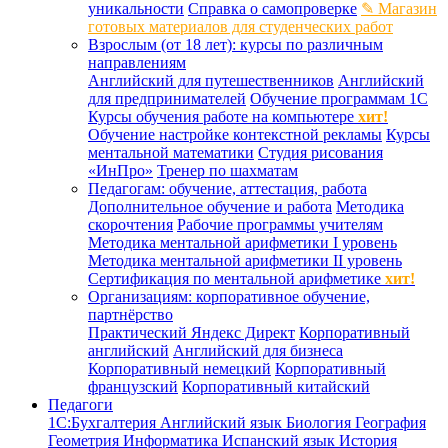
уникальности
Справка о самопроверке
✎ Магазин
готовых материалов для студенческих работ
Взрослым (от 18 лет): курсы по различным
направлениям
Английский для путешественников
Английский
для предпринимателей
Обучение программам 1С
Курсы обучения работе на компьютере
хит!
Обучение настройке контекстной рекламы
Курсы
ментальной математики
Студия рисования
«ИнПро»
Тренер по шахматам
Педагогам: обучение, аттестация, работа
Дополнительное обучение и работа
Методика
скорочтения
Рабочие программы учителям
Методика ментальной арифметики I уровень
Методика ментальной арифметики II уровень
Сертификация по ментальной арифметике
хит!
Организациям: корпоративное обучение,
партнёрство
Практический Яндекс Директ
Корпоративный
английский
Английский для бизнеса
Корпоративный немецкий
Корпоративный
французский
Корпоративный китайский
Педагоги
1С:Бухгалтерия
Английский язык
Биология
География
Геометрия
Информатика
Испанский язык
История