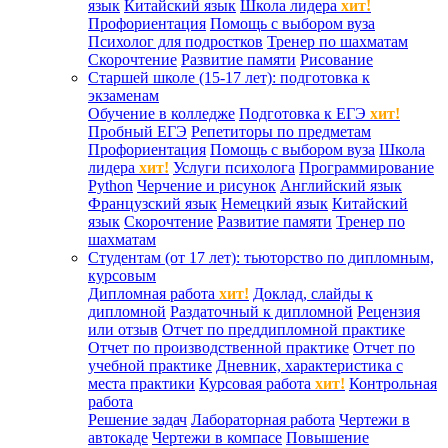
язык
Китайский язык
Школа лидера
хит!
Профориентация
Помощь с выбором вуза
Психолог для подростков
Тренер по шахматам
Скорочтение
Развитие памяти
Рисование
Старшей школе (15-17 лет): подготовка к
экзаменам
Обучение в колледже
Подготовка к ЕГЭ
хит!
Пробный ЕГЭ
Репетиторы по предметам
Профориентация
Помощь с выбором вуза
Школа
лидера
хит!
Услуги психолога
Программирование
Python
Черчение и рисунок
Английский язык
Французский язык
Немецкий язык
Китайский
язык
Скорочтение
Развитие памяти
Тренер по
шахматам
Студентам (от 17 лет): тьюторство по дипломным,
курсовым
Дипломная работа
хит!
Доклад, слайды к
дипломной
Раздаточный к дипломной
Рецензия
или отзыв
Отчет по преддипломной практике
Отчет по производственной практике
Отчет по
учебной практике
Дневник, характеристика с
места практики
Курсовая работа
хит!
Контрольная
работа
Решение задач
Лабораторная работа
Чертежи в
автокаде
Чертежи в компасе
Повышение