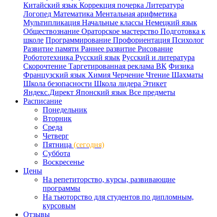
Китайский язык
Коррекция почерка
Литература
Логопед
Математика
Ментальная арифметика
Мультипликация
Начальные классы
Немецкий язык
Обществознание
Ораторское мастерство
Подготовка к
школе
Программирование
Профориентация
Психолог
Развитие памяти
Раннее развитие
Рисование
Робототехника
Русский язык
Русский и литература
Скорочтение
Таргетированная реклама ВК
Физика
Французский язык
Химия
Черчение
Чтение
Шахматы
Школа безопасности
Школа лидера
Этикет
Яндекс.Директ
Японский язык
Все предметы
Расписание
Понедельник
Вторник
Среда
Четверг
Пятница
(сегодня)
Суббота
Воскресенье
Цены
На репетиторство, курсы, развивающие
программы
На тьюторство для студентов по дипломным,
курсовым
Отзывы