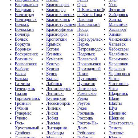
Владикавказ
Красногорск
Орск
Ухта
Владимир
Краснодар
П-Камчатский
Фрязино
Волгоград
Краснокаменск
п. Косая Гора
Хабаровск
Волгодонск
Краснокамск
Павлово
Ханты-
Волжск
Краснотурьинск
Павловский
Мансийск
Волжский
Красноуфимск
Посад
Хасавюрт
Вологда
Красноярск
Пенза
Химки
Вольск
Кропоткин
Первоуральск
Чайковский
Воркута
Крымск
Пермь
Чапаевск
Воронеж
Кстово
Петрозаводск
Чебоксары
Воскресенск
Кузнецк
Подольск
Челябинск
Воткинск
Кумертау
Полевской
Черемхово
Всеволожск
Кунгур
Прокопьевск
Череповец
Выборг
Курган
Прохладный
Черкесск
Выкса
Курск
Псков
Черногорск
Вязьма
Кызыл
Путилково
Чехов
Гатчина
Лабинск
Пушкино
Чистополь
Геленджик
Лениногорск
Пятигорск
Чита
Глазов
Ленинск-
Раменское
Шадринск
Горноалтайск
Кузнецкий
Ревда
Шали
Грозный
Лесосибирск
Реутов
Шахты
Губкин
Липецк
Ржев
Шуя
Гудермес
Лиски
Рославль
Щелкино
Гуково
Лобня
Россошь
Щёкино
Гусь-
Лысьва
Ростов-На-
Электросталь
Хрустальный
Лыткарино
Дону
Элиста
Дербент
Люберцы
Рубцовск
Энгельс
Дзержинск
Магадан
Рыбинск
Южно-