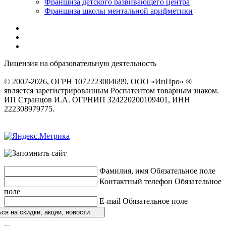
Франшиза детского развивающего центра
Франшиза школы ментальной арифметики
Лицензия на образовательную деятельность
серия 22Л01 №
0002491
© 2007-2026, ОГРН 1072223004699, ООО «ИнПро» ®
является зарегистрированным Роспатентом товарным знаком.
ИП Странцов И.А. ОГРНИП 324220200109401, ИНН
222308979775.
Разработка сайтов
веб-студия «Rouks»
Фамилия, имя
Обязательное поле
Контактный телефон
Обязательное
поле
E-mail
Обязательное поле
ся на скидки, акции, новости