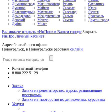
Димитровград
Магнитогорск
Рязань
Сахалинск
Дмитров
Майкоп
Салават
Юрга
Долгопрудный
Махачкала
Салехард
Якутск
Домодедово
Междуреченск
Сальск
Ярославль
Донской
Мелеуз
Самара
Другой город
Дубна
Миасс
Вы можете открыть «ИнПро» в Вашем городе
Закрыть
ИнПро
Личный кабинет
Адрес ближайшего офиса:
Новоуральск, в Новоуральске работаем
онлайн
Контактный телефон
8 800 222 51 29
Все контакты
Заявка
Заявка на репетиторство, курсы, развивающие
программы
Заявка на тьюторство по дипломным, курсовым
Услуги