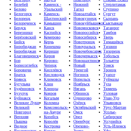
Белебей
Каменск -
Нижний
Стерлитамак
Белово
Уральский
Тагил
Ступино
Белогорск
Каменск-
Новоалтайск
Сургут
Белорецк
Шахтинский
Новокузнецк
Сызрань
Белореченск
Камышин
Новокуйбышевск
Сыктывкар
Бердск
Канск
Новомосковск
Таганрог
Березники
Каспийск
Новороссийск
Тамбов
Берёзовский
Кемерово
Новосибирск
Тверь
Бийск
Керчь
Новотроицк
Тимашёвск
Биробиджан
Кинешма
Новоуральск
Тихвин
Биробиджан
Кириши
Новочебоксарск
Тихорецк
Благовещенск
Киров
Новочеркасск
Тобольск
Бор
Кирово-
Новошахтинск
Тольятти
Борисоглебск
Чепецк
Новый
Томск
Боровичи
Киселёвск
Уренгой
Троицк
Братск
Кисловодск
Ногинск
Туапсе
Брянск
Климовск
Норильск
Туймазы
Бугульма
Клин
Ноябрьск
Тула
Будённовск
Клинцы
Нягань
Тюмень
Бузулук
Ковров
Обнинск
Узловая
Буйнакск
Когалым
Одинцово
Улан-Удэ
Великие Луки
Коломна
Озёрск
Ульяновск
Великий
Комсомольск-
Октябрьский
Урус-Мартан
Новгород
на-Амуре
Омск
Усолье-
Верхняя
Копейск
Орел
Сибирское
Пышма
Королёв
Оренбург
Уссурийск
Видное
Кострома
Орехово-
Усть-Илимск
Владивосток
Котлас
Зуево
Уфа