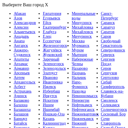
Выберите Ваш город
X
Абакан
Евпатория
Минеральные
Санкт-
Азов
Егорьевск
воды
Петербург
Александров
Ейск
Минусинск
Саранск
Алексин
Екатеринбург
Михайловка
Сарапул
Альметьевск
Елабуга
Михайловск
Саратов
Анадырь
Елец
Мичуринск
Саров
Анапа
Ессентуки
Москва
Свободный
Ангарск
Железногорск
Мурманск
Севастополь
Анжеро-
Жигулёвск
Муром
Северодвинск
Судженск
Жуковский
Мытищи
Северск
Апатиты
Заречный
Набережные
Сергиев
Арзамас
Зеленогорск
Челны
Посад
Армавир
Зеленодольск
Назарово
Серов
Арсеньев
Златоуст
Назрань
Серпухов
Артем
Иваново
Нальчик
Сертолово
Архангельск
Ивантеевка
Наро-
Сибай
Асбест
Ижевск
Фоминск
Симферополь
Астрахань
Избербаш
Находка
Славянск-на-
Ачинск
Иркутск
Невинномысск
Кубани
Балаково
Искитим
Нерюнгри
Смоленск
Балахна
Ишим
Нефтекамск
Соликамск
Балашиха
Ишимбай
Нефтеюганск
Солнечногорск
Балашов
Йошкар-Ола
Нижневартовск
Сосновый Бор
Барнаул
Казань
Нижнекамск
Сочи
Батайск
Калининград
Нижний
Ставрополь
Белгород
Калуга
Новгород
Старый Оскол