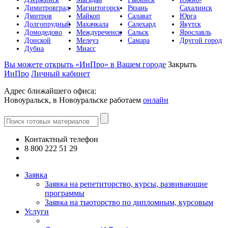
Димитровград
Магнитогорск
Рязань
Сахалинск
Дмитров
Майкоп
Салават
Юрга
Долгопрудный
Махачкала
Салехард
Якутск
Домодедово
Междуреченск
Сальск
Ярославль
Донской
Мелеуз
Самара
Другой город
Дубна
Миасс
Вы можете открыть «ИнПро» в Вашем городе
Закрыть
ИнПро
Личный кабинет
Адрес ближайшего офиса:
Новоуральск, в Новоуральске работаем
онлайн
Контактный телефон
8 800 222 51 29
Все контакты
Заявка
Заявка на репетиторство, курсы, развивающие
программы
Заявка на тьюторство по дипломным, курсовым
Услуги