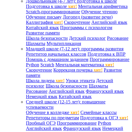
Дошкольникам (4-7 лет): подготовка к школе
Подготовка к школе
хит!
Ментальная арифметика
Scratch-программирование
Обучение чтению
Обучение письму
Логопед (развитие речи)
Каллиграфия
хит!
Скорочтение
Английский язык
Китайский язык
Программы с психологом
Развитие памяти
Школа безопасности
Детский психолог
Рисование
Шахматы
Мультипликация
Младшей школе (7-12 лет): программы развития
Репетитор начальных классов
Подготовка к ВПР
Помощь с домашним заданием
Программирование
Python
Scratch
Ментальная математика
хит!
Скорочтение
Коррекция почерка
хит!
Развитие
памяти
Школа лидера
хит!
Уроки этикета
Детский
психолог
Школа безопасности
Шахматы
Рисование
Английский язык
Французский язык
Немецкий язык
Китайский язык
Средней школе (12-15 лет): повышение
успеваемости
Обучение в колледже
хит!
Семейные классы
Репетиторы по предметам
Подготовка к ОГЭ
хит!
Пробный ОГЭ
Программирование
Python
Английский язык
Французский язык
Немецкий