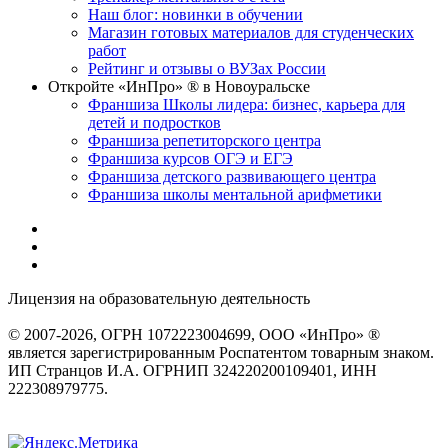
Наш блог: новинки в обучении
Магазин готовых материалов для студенческих
работ
Рейтинг и отзывы о ВУЗах России
Откройте «ИнПро» ® в Новоуральске
Франшиза Школы лидера: бизнес, карьера для
детей и подростков
Франшиза репетиторского центра
Франшиза курсов ОГЭ и ЕГЭ
Франшиза детского развивающего центра
Франшиза школы ментальной арифметики
Лицензия на образовательную деятельность
серия 22Л01 №
0002491
© 2007-2026, ОГРН 1072223004699, ООО «ИнПро» ®
является зарегистрированным Роспатентом товарным знаком.
ИП Странцов И.А. ОГРНИП 324220200109401, ИНН
222308979775.
Разработка сайтов
веб-студия «Rouks»