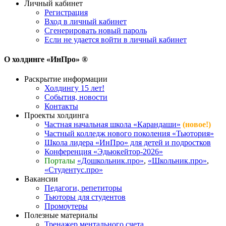
Личный кабинет
Регистрация
Вход в личный кабинет
Сгенерировать новый пароль
Если не удается войти в личный кабинет
О холдинге «ИнПро» ®
Раскрытие информации
Холдингу 15 лет!
События, новости
Контакты
Проекты холдинга
Частная начальная школа «Карандаши»
(новое!)
Частный колледж нового поколения «Тьютория»
Школа лидера «ИнПро» для детей и подростков
Конференция «Эдьюкейтор-2026»
Порталы
«Дошкольник.про»
,
«Школьник.про»
,
«Студентус.про»
Вакансии
Педагоги, репетиторы
Тьюторы для студентов
Промоутеры
Полезные материалы
Тренажер ментального счета