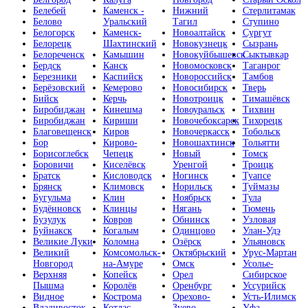
Белебей
Каменск -
Нижний
Стерлитамак
Белово
Уральский
Тагил
Ступино
Белогорск
Каменск-
Новоалтайск
Сургут
Белорецк
Шахтинский
Новокузнецк
Сызрань
Белореченск
Камышин
Новокуйбышевск
Сыктывкар
Бердск
Канск
Новомосковск
Таганрог
Березники
Каспийск
Новороссийск
Тамбов
Берёзовский
Кемерово
Новосибирск
Тверь
Бийск
Керчь
Новотроицк
Тимашёвск
Биробиджан
Кинешма
Новоуральск
Тихвин
Биробиджан
Кириши
Новочебоксарск
Тихорецк
Благовещенск
Киров
Новочеркасск
Тобольск
Бор
Кирово-
Новошахтинск
Тольятти
Борисоглебск
Чепецк
Новый
Томск
Боровичи
Киселёвск
Уренгой
Троицк
Братск
Кисловодск
Ногинск
Туапсе
Брянск
Климовск
Норильск
Туймазы
Бугульма
Клин
Ноябрьск
Тула
Будённовск
Клинцы
Нягань
Тюмень
Бузулук
Ковров
Обнинск
Узловая
Буйнакск
Когалым
Одинцово
Улан-Удэ
Великие Луки
Коломна
Озёрск
Ульяновск
Великий
Комсомольск-
Октябрьский
Урус-Мартан
Новгород
на-Амуре
Омск
Усолье-
Верхняя
Копейск
Орел
Сибирское
Пышма
Королёв
Оренбург
Уссурийск
Видное
Кострома
Орехово-
Усть-Илимск
Владивосток
Котлас
Зуево
Уфа