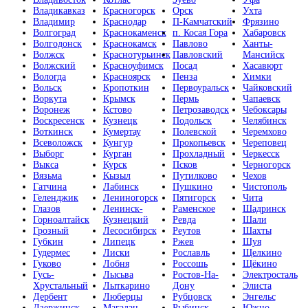
Владикавказ
Красногорск
Орск
Ухта
Владимир
Краснодар
П-Камчатский
Фрязино
Волгоград
Краснокаменск
п. Косая Гора
Хабаровск
Волгодонск
Краснокамск
Павлово
Ханты-
Волжск
Краснотурьинск
Павловский
Мансийск
Волжский
Красноуфимск
Посад
Хасавюрт
Вологда
Красноярск
Пенза
Химки
Вольск
Кропоткин
Первоуральск
Чайковский
Воркута
Крымск
Пермь
Чапаевск
Воронеж
Кстово
Петрозаводск
Чебоксары
Воскресенск
Кузнецк
Подольск
Челябинск
Воткинск
Кумертау
Полевской
Черемхово
Всеволожск
Кунгур
Прокопьевск
Череповец
Выборг
Курган
Прохладный
Черкесск
Выкса
Курск
Псков
Черногорск
Вязьма
Кызыл
Путилково
Чехов
Гатчина
Лабинск
Пушкино
Чистополь
Геленджик
Лениногорск
Пятигорск
Чита
Глазов
Ленинск-
Раменское
Шадринск
Горноалтайск
Кузнецкий
Ревда
Шали
Грозный
Лесосибирск
Реутов
Шахты
Губкин
Липецк
Ржев
Шуя
Гудермес
Лиски
Рославль
Щелкино
Гуково
Лобня
Россошь
Щёкино
Гусь-
Лысьва
Ростов-На-
Электросталь
Хрустальный
Лыткарино
Дону
Элиста
Дербент
Люберцы
Рубцовск
Энгельс
Дзержинск
Магадан
Рыбинск
Южно-