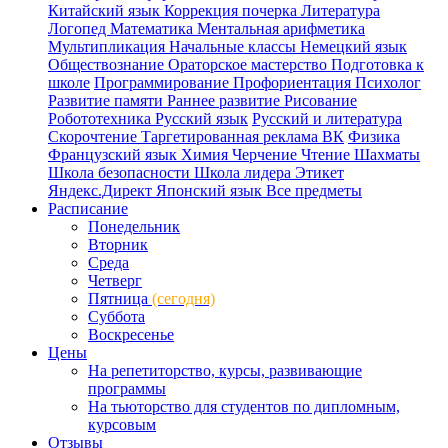
Китайский язык
Коррекция почерка
Литература
Логопед
Математика
Ментальная арифметика
Мультипликация
Начальные классы
Немецкий язык
Обществознание
Ораторское мастерство
Подготовка к
школе
Программирование
Профориентация
Психолог
Развитие памяти
Раннее развитие
Рисование
Робототехника
Русский язык
Русский и литература
Скорочтение
Таргетированная реклама ВК
Физика
Французский язык
Химия
Черчение
Чтение
Шахматы
Школа безопасности
Школа лидера
Этикет
Яндекс.Директ
Японский язык
Все предметы
Расписание
Понедельник
Вторник
Среда
Четверг
Пятница
(сегодня)
Суббота
Воскресенье
Цены
На репетиторство, курсы, развивающие
программы
На тьюторство для студентов по дипломным,
курсовым
Отзывы