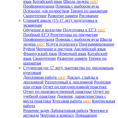
язык
Китайский язык
Школа лидера
хит!
Профориентация
Помощь с выбором вуза
Психолог для подростков
Тренер по шахматам
Скорочтение
Развитие памяти
Рисование
Старшей школе (15-17 лет): подготовка к
экзаменам
Обучение в колледже
Подготовка к ЕГЭ
хит!
Пробный ЕГЭ
Репетиторы по предметам
Профориентация
Помощь с выбором вуза
Школа
лидера
хит!
Услуги психолога
Программирование
Python
Черчение и рисунок
Английский язык
Французский язык
Немецкий язык
Китайский
язык
Скорочтение
Развитие памяти
Тренер по
шахматам
Студентам (от 17 лет): тьюторство по дипломным,
курсовым
Дипломная работа
хит!
Доклад, слайды к
дипломной
Раздаточный к дипломной
Рецензия
или отзыв
Отчет по преддипломной практике
Отчет по производственной практике
Отчет по
учебной практике
Дневник, характеристика с
места практики
Курсовая работа
хит!
Контрольная
работа
Решение задач
Лабораторная работа
Чертежи в
автокаде
Чертежи в компасе
Повышение