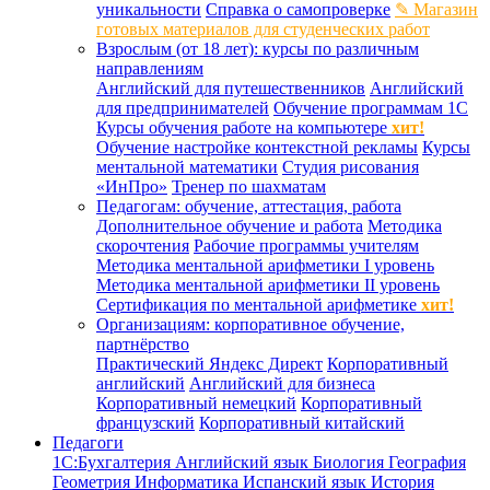
уникальности
Справка о самопроверке
✎ Магазин
готовых материалов для студенческих работ
Взрослым (от 18 лет): курсы по различным
направлениям
Английский для путешественников
Английский
для предпринимателей
Обучение программам 1С
Курсы обучения работе на компьютере
хит!
Обучение настройке контекстной рекламы
Курсы
ментальной математики
Студия рисования
«ИнПро»
Тренер по шахматам
Педагогам: обучение, аттестация, работа
Дополнительное обучение и работа
Методика
скорочтения
Рабочие программы учителям
Методика ментальной арифметики I уровень
Методика ментальной арифметики II уровень
Сертификация по ментальной арифметике
хит!
Организациям: корпоративное обучение,
партнёрство
Практический Яндекс Директ
Корпоративный
английский
Английский для бизнеса
Корпоративный немецкий
Корпоративный
французский
Корпоративный китайский
Педагоги
1С:Бухгалтерия
Английский язык
Биология
География
Геометрия
Информатика
Испанский язык
История